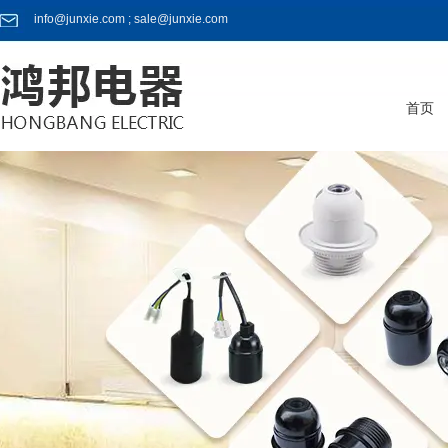
info@junxie.com ; sale@junxie.com
首页