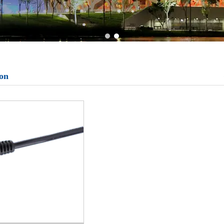
1
2
ion