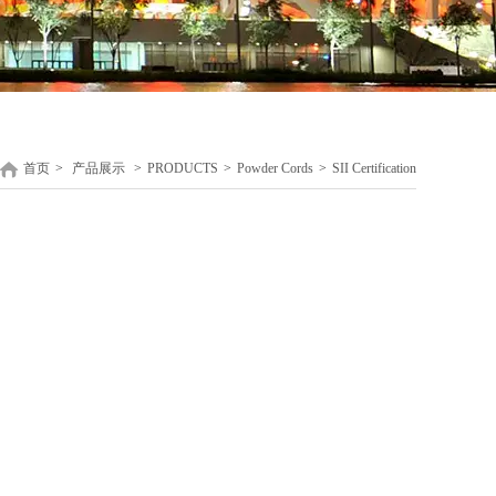
首页
>
产品展示
>
PRODUCTS
>
Powder Cords
>
SII Certification