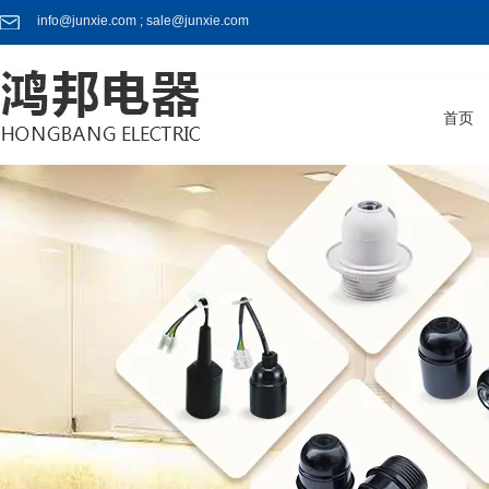
info@junxie.com ; sale@junxie.com
首页